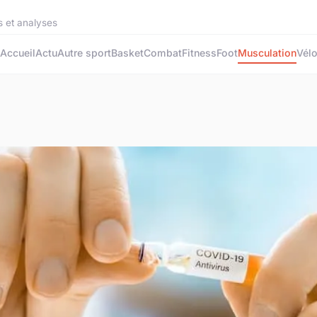
s et analyses
Accueil
Actu
Autre sport
Basket
Combat
Fitness
Foot
Musculation
Vél