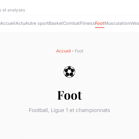
s et analyses
Accueil
Actu
Autre sport
Basket
Combat
Fitness
Foot
Musculation
Vél
Accueil
› Foot
⚽
Foot
Football, Ligue 1 et championnats