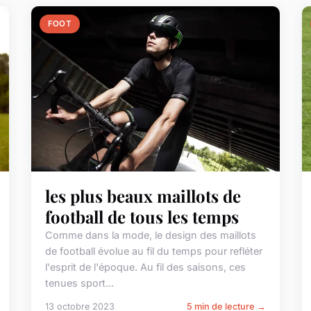
FOOT
les plus beaux maillots de
football de tous les temps
Comme dans la mode, le design des maillots
de football évolue au fil du temps pour refléter
l'esprit de l'époque. Au fil des saisons, ces
tenues sport...
13 octobre 2023
5 min de lecture →