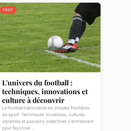
FOOT
L'univers du football :
techniques, innovations et
culture à découvrir
Le football transcende les simples frontières
du sport. Techniques novatrices, cultures
vibrantes et passions collectives s'entrelacent
pour façonner ...