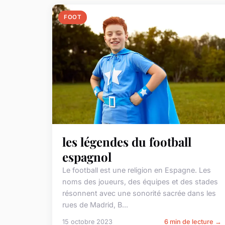
FOOT
les légendes du football
espagnol
Le football est une religion en Espagne. Les
noms des joueurs, des équipes et des stades
résonnent avec une sonorité sacrée dans les
rues de Madrid, B...
15 octobre 2023
6 min de lecture →