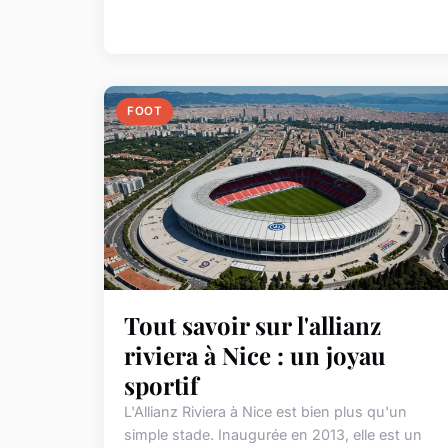
FOOT
Tout savoir sur l'allianz
riviera à Nice : un joyau
sportif
L'Allianz Riviera à Nice est bien plus qu'un
simple stade. Inaugurée en 2013, elle est un