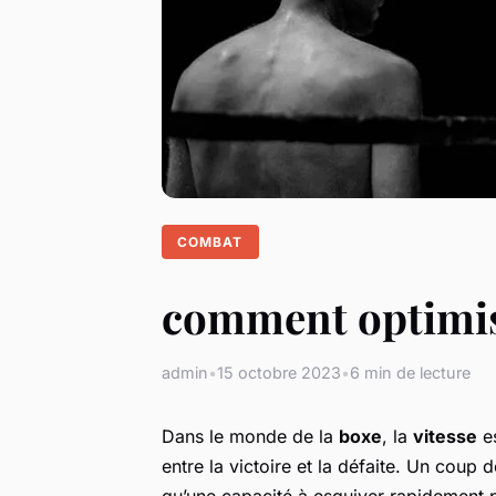
COMBAT
comment optimise
admin
•
15 octobre 2023
•
6 min de lecture
Dans le monde de la
boxe
, la
vitesse
es
entre la victoire et la défaite. Un coup
qu’une capacité à esquiver rapidement pe