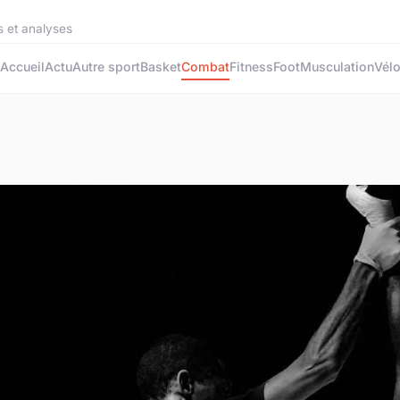
s et analyses
Accueil
Actu
Autre sport
Basket
Combat
Fitness
Foot
Musculation
Vél