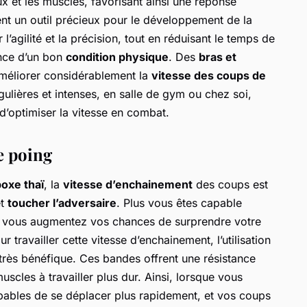
x et les muscles, favorisant ainsi une réponse
t un outil précieux pour le développement de la
 l’agilité et la précision, tout en réduisant le temps de
ance d’un bon
condition physique
. Des
bras et
méliorer considérablement la
vitesse des coups de
ulières et intenses, en salle de gym ou chez soi,
d’optimiser la vitesse en combat.
e poing
oxe thaï
, la
vitesse d’enchainement
des coups est
et
toucher l’adversaire
. Plus vous êtes capable
s vous augmentez vos chances de surprendre votre
 travailler cette vitesse d’enchainement, l’utilisation
très bénéfique. Ces bandes offrent une résistance
scles à travailler plus dur. Ainsi, lorsque vous
apables de se déplacer plus rapidement, et vos coups