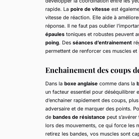
développer la coordination entre les yeu
rapide. La
poire de vitesse
est égalemen
vitesse de réaction. Elle aide à améliorer
réponse. Il ne faut pas oublier l’import
épaules
toniques et robustes peuvent a
poing
. Des
séances d’entrainement
rég
permettent de renforcer ces muscles et 
Enchainement des coups d
Dans la
boxe anglaise
comme dans la
b
un facteur essentiel pour déséquilibrer 
d’enchainer rapidement des coups, plu
adversaire et de marquer des points. Pour
de
bandes de résistance
peut s’avérer 
lors des mouvements, ce qui force les mu
retirez les bandes, vos muscles sont c