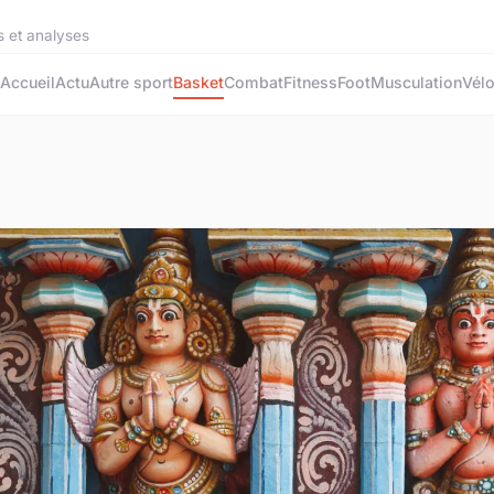
s et analyses
Accueil
Actu
Autre sport
Basket
Combat
Fitness
Foot
Musculation
Vél