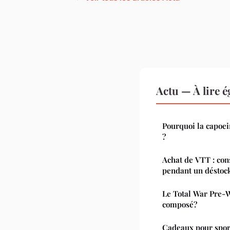
Actu — À lire 
Pourquoi la capoeir
?
Achat de VTT : con
pendant un déstoc
Le Total War Pre-W
composé?
Cadeaux pour sport