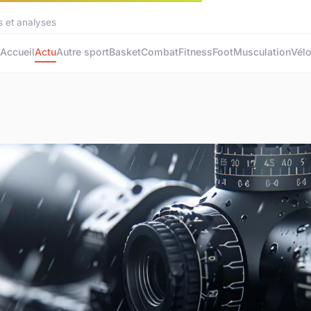
s et analyses
Accueil
Actu
Autre sport
Basket
Combat
Fitness
Foot
Musculation
Vél